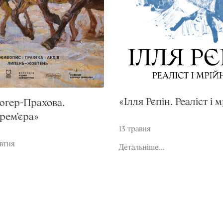
«Ілля Рєпін. Реаліст і 
югер-Прахова.
рем’єра»
13 травня
овтня
Детальніше...